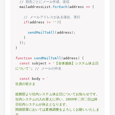
// 宛先ごとにメール作成、送信
  mailaddressList
.
forEach
(
address
=>
{
// メールアドレスがある場合、実行
if
(
address 
!=
''
)
{
sendMailToAll
(
address
)
;
}
}
)
;
}
function
sendMailToAll
(
address
)
{
const
 subject 
=
'【全体連絡】システム休止日
について'
;
// メールの件名
const
 body 
=
`

社員の皆さま

総務部より社内システム休止日についてお知らせです。

社内システムの入れ替えに伴い、20XX年〇月〇日は終
日社内システムが休止となります。

関係部署においては業務調整をよろしくお願いいたしま
す。
