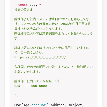
const
 body 
=
`

社員の皆さま

総務部より社内システム休止日についてお知らせです。

社内システムの入れ替えに伴い、20XX年〇月〇日は終
日社内システムが休止となります。

関係部署においては業務調整をよろしくお願いいたしま
す。

詳細内容については社内イントラに掲示していますの
で、ご一読ください。

https://〇〇〇〇〇〇〇〇〇〇〇/

各種問い合わせは部門内で取りまとめの上、総務部まで
お願いいたします。

総務部　社内システム担当　〇〇

内線：000-000-0000

`
;
GmailApp
.
sendEmail
(
address
,
 subject
,