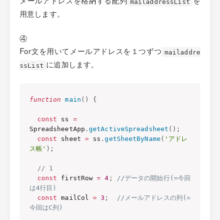
メールアドレスを格納する配列
を
mailaddressList
用意します。
④
For文を用いてメールアドレスを１つずつ
mailaddre
に追加します。
ssList
function
main
(
)
{
const
 ss 
=
SpreadsheetApp
.
getActiveSpreadsheet
(
)
;
const
 sheet 
=
 ss
.
getSheetByName
(
'アドレ
ス帳'
)
;
// 1
const
 firstRow 
=
4
;
//データの開始行(=今回
は4行目)
const
 mailCol 
=
3
;
//メールアドレスの列(=
今回はC列)