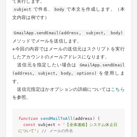
て実行します。
で件名、
で本文を作成します。（本
subject
body
文内容は例です）
GmailApp.sendEmail(address, subject, body)
メソッドでメールを送信します。
※今回の内容ではメールの送信元はスクリプトを実行
したアカウントのメールアドレスになります。
送信元を指定したい場合は
GmailApp.sendEmail
を使用しま
(address, subject, body, options)
す。
送信元指定ほかオプションの詳細については
こちら
を参照。
function
sendMailToAll
(
address
)
{
const
 subject 
=
'【全体連絡】システム休止日
について'
;
// メールの件名