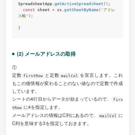
SpreadsheetApp
.
getActiveSpreadsheet
(
)
;
const
 sheet 
=
 ss
.
getSheetByName
(
'アドレ
ス帳'
)
;
}
(2) メールアドレスの取得
①
定数
と定数
を宣言します。これ
firstRow
mailCol
もこの後情報が変わることのない値なので定数で作成
しています。
シートの4行目からデータが始まっているので、
firs
に4を指定します。
tRow
メールアドレスの情報はC列にあるので、
に
mailCol
C列を意味する3を指定しておきます。