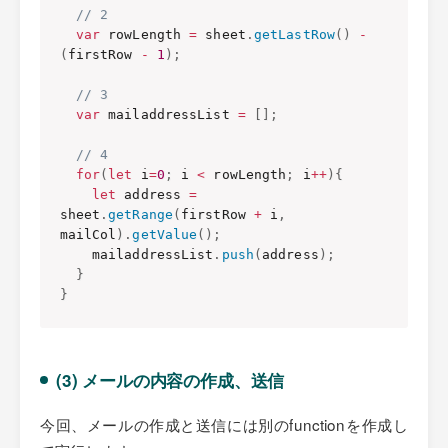
// 2
var
 rowLength 
=
 sheet
.
getLastRow
(
)
-
(
firstRow 
-
1
)
;
// 3
var
 mailaddressList 
=
[
]
;
// 4
for
(
let
 i
=
0
;
 i 
<
 rowLength
;
 i
++
)
{
let
 address 
=
sheet
.
getRange
(
firstRow 
+
 i
,
mailCol
)
.
getValue
(
)
;
    mailaddressList
.
push
(
address
)
;
}
}
(3) メールの内容の作成、送信
今回、メールの作成と送信には別のfunctionを作成し