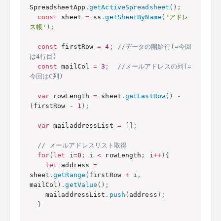
SpreadsheetApp
.
getActiveSpreadsheet
(
)
;
const
 sheet 
=
 ss
.
getSheetByName
(
'アドレ
ス帳'
)
;
const
 firstRow 
=
4
;
//データの開始行(=今回
は4行目)
const
 mailCol 
=
3
;
//メールアドレスの列(=
今回はC列)
var
 rowLength 
=
 sheet
.
getLastRow
(
)
-
(
firstRow 
-
1
)
;
var
 mailaddressList 
=
[
]
;
// メールアドレスリスト取得
for
(
let
 i
=
0
;
 i 
<
 rowLength
;
 i
++
)
{
let
 address 
=
sheet
.
getRange
(
firstRow 
+
 i
,
mailCol
)
.
getValue
(
)
;
    mailaddressList
.
push
(
address
)
;
}