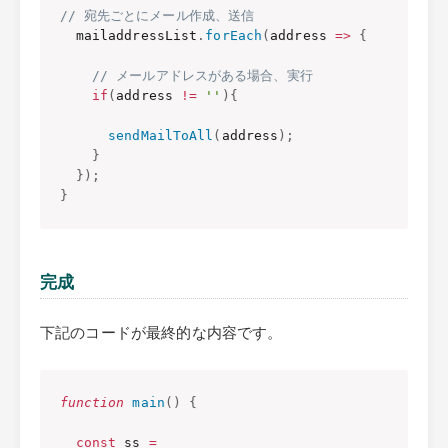
// 宛先ごとにメール作成、送信
  mailaddressList
.
forEach
(
address
=>
{
// メールアドレスがある場合、実行
if
(
address 
!=
''
)
{
sendMailToAll
(
address
)
;
}
}
)
;
}
完成
下記のコードが最終的な内容です。
function
main
(
)
{
const
 ss 
=