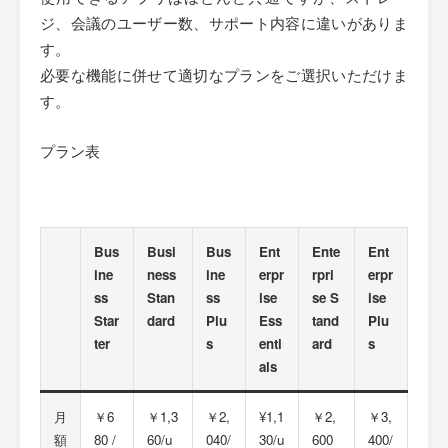
ジ、会議のユーザー数、サポート内容に違いがありま
す。
必要な機能に併せて適切なプランをご選択いただけま
す。
プラン表
Bus
Busi
Bus
Ent
Ente
Ent
ine
ness
ine
erpr
rpri
erpr
ss
Stan
ss
ise
se S
ise
Star
dard
Plu
Ess
tand
Plu
ter
s
enti
ard
s
als
月
￥6
￥1,3
￥2,
¥1,1
￥2,
￥3,
額
80 /
60/u
040/
30/u
600
400/