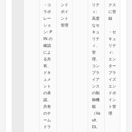
・コ
ンド
リテ
クス
ラボ
ポイ
ィ:
に登
レー
ント
高度
録
ショ
管理
なセ
ン: P
キュ
・セ
IN の
リテ
キュ
確認
ィ、
リテ
によ
管
ィ:
る共
理、
エン
有、
コン
ター
ドキ
プラ
プラ
ュメ
イア
イズ
ント
ンス
エン
の承
の制
ドポ
認、
御機
イン
共有
能
ト管
のチ
（Va
理
ーム
ult、
ドラ
DL