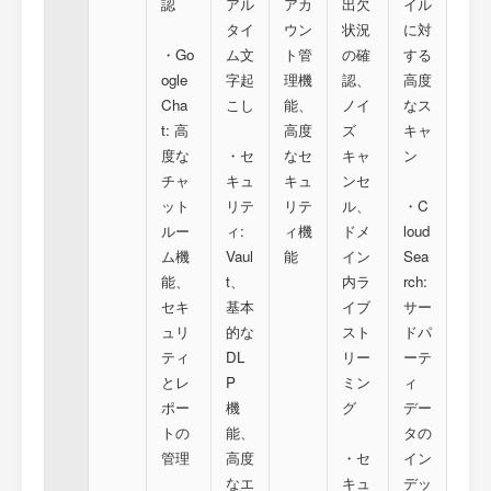
認
アル
アカ
出欠
イル
タイ
ウン
状況
に対
・Go
ム文
ト管
の確
する
ogle
字起
理機
認、
高度
Cha
こし
能、
ノイ
なス
t: 高
高度
ズ
キャ
度な
・セ
なセ
キャ
ン
チャ
キュ
キュ
ンセ
ット
リテ
リテ
ル、
・C
ルー
ィ:
ィ機
ドメ
loud
ム機
Vaul
能
イン
Sea
能、
t、
内ラ
rch:
セキ
基本
イブ
サー
ュリ
的な
スト
ドパ
ティ
DL
リー
ーテ
とレ
P
ミン
ィ
ポー
機
グ
デー
トの
能、
タの
管理
高度
・セ
イン
なエ
キュ
デッ