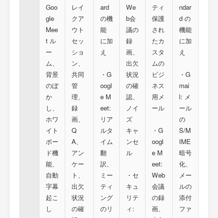
Goo
レイ
ard
We
ティ
ndar
gle
クア
の機
b会
保護
d の
Mee
ウト
能
議の
され
機能
t ル
セッ
に加
録
たカ
に加
ー
ショ
え
画、
スタ
え
ム、
ン、
出欠
ムの
背景
共同
・G
状況
ビジ
・G
のぼ
管
oogl
の確
ネス
mai
か
理、
e M
認、
用メ
l: メ
し、
録
eet:
ノイ
ール
ール
ホワ
画、
リア
ズ
の
イト
Q
ルタ
キャ
・G
S/M
ボー
A、
イム
ンセ
oogl
IME
ド機
アン
翻
ル
e M
暗号
能、
ケー
訳、
eet:
化、
自動
ト、
ミー
・セ
Web
メー
字幕
出欠
ティ
キュ
会議
ルの
起こ
状況
ング
リテ
の録
添付
し
の確
のリ
ィ:
画、
ファ