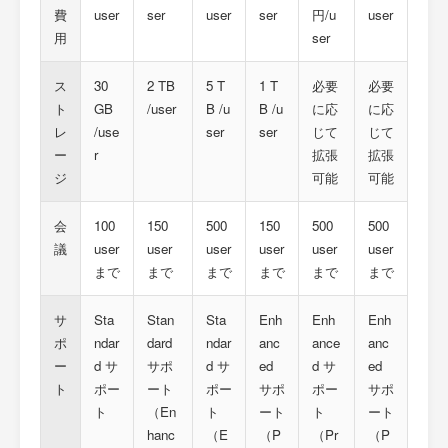
費
user
ser
user
ser
円/u
user
用
ser
ス
30
2 TB
5 T
1 T
必要
必要
ト
GB
/user
B /u
B /u
に応
に応
レ
/use
ser
ser
じて
じて
ー
r
拡張
拡張
ジ
可能
可能
会
100
150
500
150
500
500
議
user
user
user
user
user
user
まで
まで
まで
まで
まで
まで
サ
Sta
Stan
Sta
Enh
Enh
Enh
ポ
ndar
dard
ndar
anc
ance
anc
ー
d サ
サポ
d サ
ed
d サ
ed
ト
ポー
ート
ポー
サポ
ポー
サポ
ト
（En
ト
ート
ト
ート
hanc
（E
（P
（Pr
（P