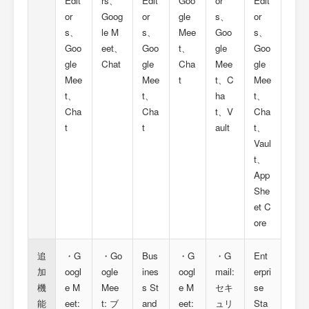
Edit
rs、
Edit
Goo
or
Edit
or
Goog
or
gle
s、
or
s、
le M
s、
Mee
Goo
s、
Goo
eet、
Goo
t、
gle
Goo
gle
Chat
gle
Cha
Mee
gle
Mee
Mee
t
t、C
Mee
t、
t、
ha
t、
Cha
Cha
t、V
Cha
t
t
ault
t、
Vaul
t、
App
She
et C
ore
追
・G
・Go
Bus
・G
・G
Ent
加
oogl
ogle
ines
oogl
mail:
erpri
機
e M
Mee
s St
e M
セキ
se
能
eet:
t: ブ
and
eet:
ュリ
Sta