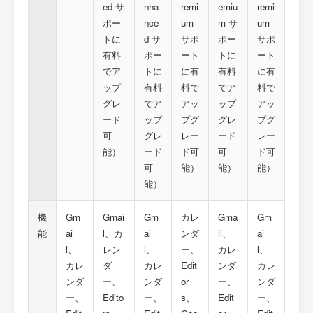
ed サ
nha
remi
emiu
remi
ポー
nce
um
m サ
um
トに
d サ
サポ
ポー
サポ
有料
ポー
ート
トに
ート
でア
トに
に有
有料
に有
ップ
有料
料で
でア
料で
グレ
でア
アッ
ップ
アッ
ード
ップ
プグ
グレ
プグ
可
グレ
レー
ード
レー
能）
ード
ド可
可
ド可
可
能）
能）
能）
能）
機
Gm
Gmai
Gm
カレ
Gma
Gm
能
ai
l、カ
ai
ンダ
il、
ai
l、
レン
l、
ー、
カレ
l、
カレ
ダ
カレ
Edit
ンダ
カレ
ンダ
ー、
ンダ
or
ー、
ンダ
ー、
Edito
ー、
s、
Edit
ー、