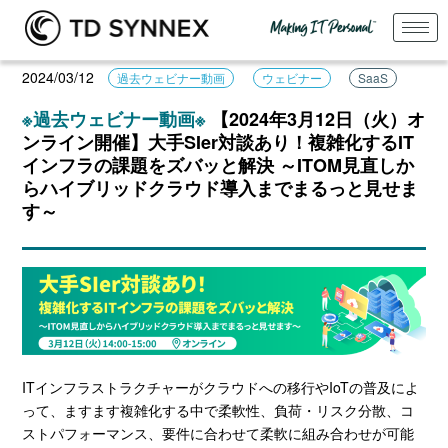
2024/03/12
過去ウェビナー動画
ウェビナー
SaaS
※過去ウェビナー動画※
【2024年3月12日（火）オ
ンライン開催】大手SIer対談あり！複雑化するIT
インフラの課題をズバッと解決 ～ITOM見直しか
らハイブリッドクラウド導入までまるっと見せま
す～
ITインフラストラクチャーがクラウドへの移行やIoTの普及によ
って、ますます複雑化する中で柔軟性、負荷・リスク分散、コ
ストパフォーマンス、要件に合わせて柔軟に組み合わせが可能