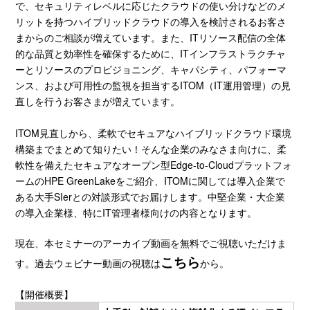
で、セキュリティレベルに応じたクラウドの使い分けなどのメ
リットを持つハイブリッドクラウドの導入を検討されるお客さ
まからのご相談が増えています。また、ITリソース配信の全体
的な品質と効率性を確保するために、ITインフラストラクチャ
ーとリソースのプロビジョニング、キャパシティ、パフォーマ
ンス、および可用性の監視を担当するITOM（IT運用管理）の見
直しを行うお客さまが増えています。
ITOM見直しから、柔軟でセキュアなハイブリッドクラウド環境
構築までまとめて知りたい！そんな企業のみなさま向けに、柔
軟性を備えたセキュアなオープン型Edge-to-Cloudプラットフォ
ームのHPE GreenLakeをご紹介、ITOMに関しては導入企業で
ある大手
SIer
との対談形式でお届けします。中堅企業・大企業
の導入企業様、特にIT管理者様向けの内容となります。
現在、本セミナーのアーカイブ動画を無料でご視聴いただけま
こちら
す。
過去ウェビナー動画
の視聴は
から。
【開催概要】