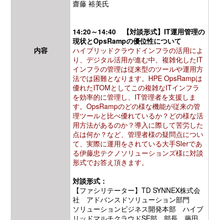
齋藤 裕美氏
14:20～14:40 【対談形式】IT運用管理の
現状とOpsRampの優位性について
内容
ハイブリッドクラウドインフラの活用によ
り、デジタル活用が進む中、複雑化したIT
インフラの管理は従来型のツールや運用方
法では困難となります。HPE OpsRampは
優れたITOMとしてこの複雑なITインフラ
を効率的に管理し、IT管理者を支援しま
す。OpsRampのどの様な機能が従来の管
理ツールと比べ優れているか？どの様な活
用方法があるのか？導入に際して苦労した
点は何か？など、管理者様の疑問点につい
て、実際に運用をされている大手SIerであ
る伊藤忠テクノソリューションズ様に対談
形式でお答え頂きます。
対談形式：
【ファシリテーター】
TD SYNNEX株式会
社 アドバンスドソリューション部門
ソリューションビジネス開発本部 ハイブ
リッドマルチクラウドSE部 部長 藤田