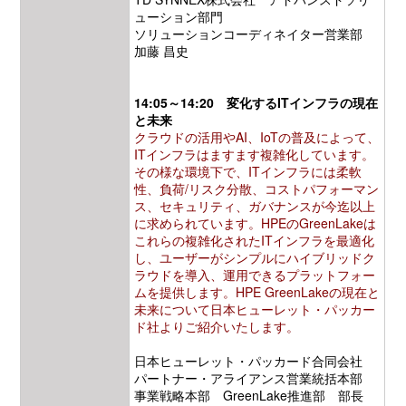
ューション部門
ソリューションコーディネイター営業部
加藤 昌史
14:05～14:20 変化するITインフラの現在
と未来
クラウドの活用やAI、IoTの普及によって、
ITインフラはますます複雑化しています。
その様な環境下で、ITインフラには柔軟
性、負荷/リスク分散、コストパフォーマン
ス、セキュリティ、ガバナンスが今迄以上
に求められています。HPEのGreenLakeは
これらの複雑化されたITインフラを最適化
し、ユーザーがシンプルにハイブリッドク
ラウドを導入、運用できるプラットフォー
ムを提供します。HPE GreenLakeの現在と
未来について日本ヒューレット・パッカー
ド社よりご紹介いたします。
日本ヒューレット・パッカード合同会社
パートナー・アライアンス営業統括本部
事業戦略本部 GreenLake推進部 部長