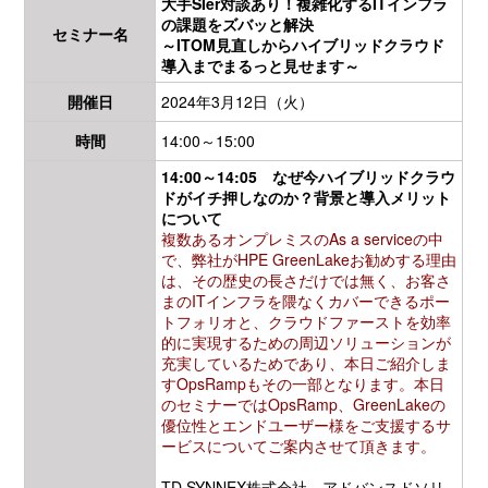
大手
SIer
対談あり！複雑化するITインフラ
の課題をズバッと解決
セミナー名
～ITOM見直しからハイブリッドクラウド
導入までまるっと見せます～
開催日
2024年3月12日（火）
時間
14:00～15:00
14:00～14:05 なぜ今ハイブリッドクラウ
ドがイチ押しなのか？背景と導入メリット
について
複数あるオンプレミスのAs a serviceの中
で、弊社がHPE GreenLakeお勧めする理由
は、その歴史の長さだけでは無く、お客さ
まのITインフラを隈なくカバーできるポー
トフォリオと、クラウドファーストを効率
的に実現するための周辺ソリューションが
充実しているためであり、本日ご紹介しま
すOpsRampもその一部となります。本日
のセミナーではOpsRamp、GreenLakeの
優位性とエンドユーザー様をご支援するサ
ービスについてご案内させて頂きます。
TD SYNNEX株式会社 アドバンスドソリ