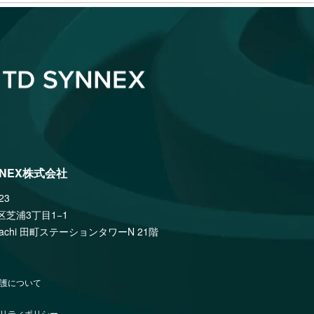
NNEX株式会社
23
区芝浦3丁目1−1
amachi 田町ステーションタワーN 21階
護について
リティポリシー