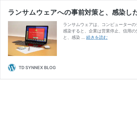
ランサムウェアへの事前対策と、感染し
ランサムウェアは、コンピューターの
感染すると、企業は営業停止、信用の
ラ
と、感染 …
続きを読む
ン
サ
ム
ウ
TD SYNNEX BLOG
ェ
ア
へ
の
事
前
対
策
と、
感
染