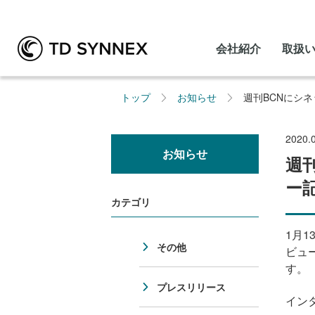
会社紹介
取扱
トップ
お知らせ
週刊BCNにシ
2020.
お知らせ
週
ー
カテゴリ
1月
1
その他
ビュ
す。
プレスリリース
イン