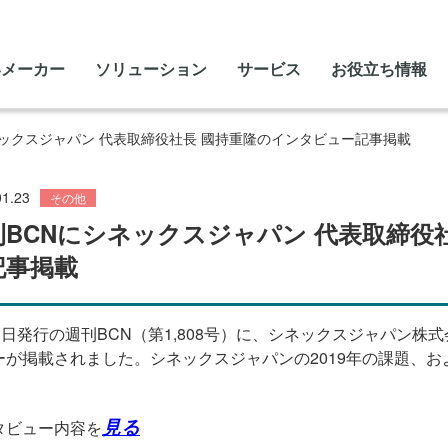
いメーカー
ソリューション
サービス
お役立ち情報
ネックスジャパン 代表取締役社長 國持重隆のインタビュー記事掲載
01.23
その他
刊BCNにシネックスジャパン 代表取締役
記事掲載
3
日発行の週刊
BCN
（第
1,808
号）に、シネックスジャパン株式
ーが掲載されました。シネックスジャパンの
2019
年の課題、お
見る
タビュー内容を